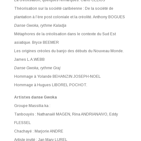
Théorisation sur la société caribéenne : De la société de
plantation à l’ère post coloniale et la créolité.
Anthony BOGUES
Danse Gwoka, rythme Kaladja
Métaphores de la créolisation dans le contexte du Sud Est
asiatique.
Bryce BEEMER
Les origines créoles du banjo des débuts du Nouveau Monde.
James L.A.WEBB
Danse Gwoka, rythme Graj
Hommage à Yolande BEHANZIN JOSEPH-NOEL
Hommage à Hugues LIBOREL POCHOT.
Artistes danse Gwoka
Groupe Massilia ka :
Tanbouyés : Nathanaël MAGEN, Rina ANDRIANAIVO, Eddy
FLESSEL
Chachayé : Marjorie ANDRE
Artiste invité : Jan Mary LUREL