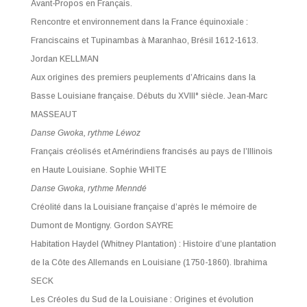
Avant-Propos en Français.
Rencontre et environnement dans la France équinoxiale :
Franciscains et Tupinambas à Maranhao, Brésil 1612-1613.
Jordan KELLMAN
Aux origines des premiers peuplements d’Africains dans la
Basse Louisiane française. Débuts du XVIII° siècle.
Jean-Marc
MASSEAUT
Danse Gwoka, rythme Léwoz
Français créolisés et Amérindiens francisés au pays de l’Illinois
en Haute Louisiane.
Sophie WHITE
Danse Gwoka, rythme Menndé
Créolité dans la Louisiane française d’après le mémoire de
Dumont de Montigny.
Gordon SAYRE
Habitation Haydel (Whitney Plantation) : Histoire d’une plantation
de la Côte des Allemands en Louisiane (1750-1860).
Ibrahima
SECK
Les Créoles du Sud de la Louisiane : Origines et évolution