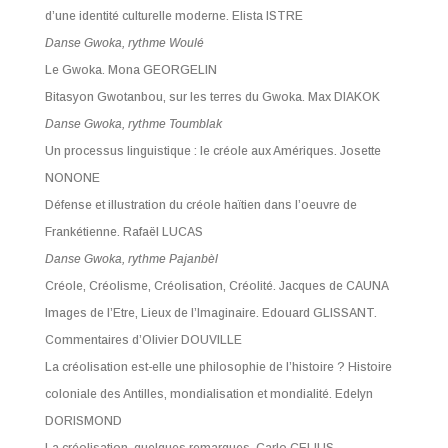
d’une identité culturelle moderne.
Elista ISTRE
Danse Gwoka, rythme Woulé
Le Gwoka.
Mona GEORGELIN
Bitasyon Gwotanbou, sur les terres du Gwoka.
Max DIAKOK
Danse Gwoka, rythme Toumblak
Un processus linguistique : le créole aux Amériques.
Josette
NONONE
Défense et illustration du créole haïtien dans l’oeuvre de
Frankétienne.
Rafaël LUCAS
Danse Gwoka, rythme Pajanbèl
Créole, Créolisme, Créolisation, Créolité.
Jacques de CAUNA
Images de l’Etre, Lieux de l’Imaginaire.
Edouard GLISSANT
.
Commentaires d’
Olivier DOUVILLE
La créolisation est-elle une philosophie de l’histoire ? Histoire
coloniale des Antilles, mondialisation et mondialité.
Edelyn
DORISMOND
La créolisation, quelques remarques.
Carlo CELIUS