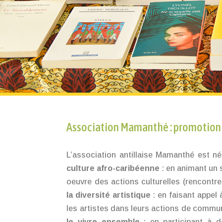
Association Mamanthé : promotion 
L’association antillaise Mamanthé est n
culture afro-caribéenne
: en animant un s
oeuvre des actions culturelles (rencontres
la diversité artistique
: en faisant appel
les artistes dans leurs actions de commu
le vivre ensemble
: en participant à d