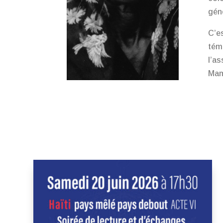
gén
C’e
tém
l’a
Mam