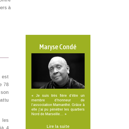
ers à
Maryse Condé
 est
e 78
 son
« Je suis très fière d’être un
attu
membre d’honneur de
l’association Mamanthé. Grâce à
elle j’ai pu pénétrer les quartiers
Nord de Marseille… »
 les
Lire la suite
jà 4