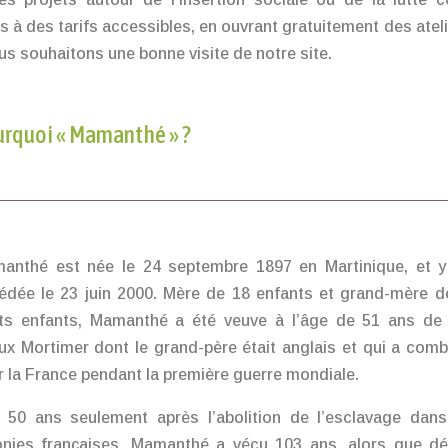
s à des tarifs accessibles, en ouvrant gratuitement des ateli
ous souhaitons une bonne visite de notre site.
rquoi « Mamanthé » ?
anthé est née le 24 septembre 1897 en Martinique, et y
édée le 23 juin 2000. Mère de 18 enfants et grand-mère d
its enfants, Mamanthé a été veuve à l’âge de 51 ans de
ux Mortimer dont le grand-père était anglais et qui a comb
r la France pendant la première guerre mondiale.
 50 ans seulement après l’abolition de l’esclavage dans
onies françaises, Mamanthé a vécu 103 ans, alors que dé