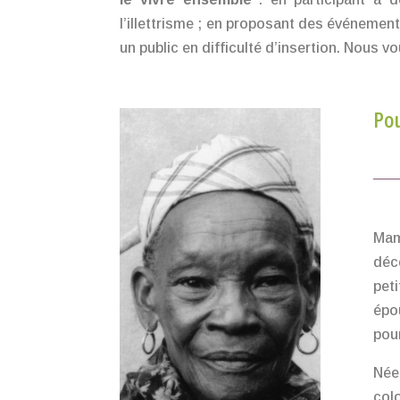
l’illettrisme ; en proposant des événement
un public en difficulté d’insertion. Nous v
Pou
Mam
déc
pet
épo
pou
Née
col