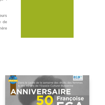
eurs
e de
mère