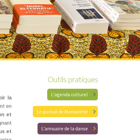
Outils pratiques
L'agenda culturel
ir la
ant en
Le portail de Mamanthé
on et
gnant
L'annuaire de la danse
us et
ontre