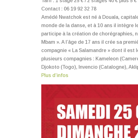
Tarif : 1 stage 25 € / 2 stages 40 € plus 5 
Contact : 06 19 92 32 78
Amédé Nwatchok est né à Douala, capital
monde de la danse, et à 10 ans il intègre 
participe à la création de chorégraphies
Mbam ». A l’âge de 17 ans il crée sa prem
compagnie « La Salamandre » dont il est le
plusieurs compagnies : Kameleon (Cameroun)
Djokoto (Togo), Invencio (Catalogne), Akli
Plus d’infos