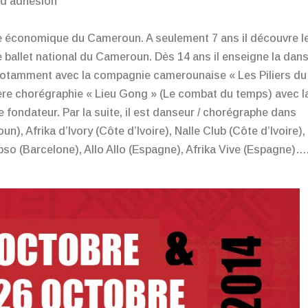
€ d’adhésion
e économique du Cameroun. A seulement 7 ans il découvre l
le ballet national du Cameroun. Dès 14 ans il enseigne la dan
, notamment avec la compagnie camerounaise « Les Piliers du
ière chorégraphie « Lieu Gong » (Le combat du temps) avec l
 fondateur. Par la suite, il est danseur / chorégraphe dans
, Afrika d’Ivory (Côte d’Ivoire), Nalle Club (Côte d’Ivoire),
pso (Barcelone), Allo Allo (Espagne), Afrika Vive (Espagne)…